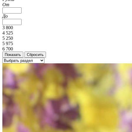
От
До
3 800
4 525
5 250
5 975
6 700